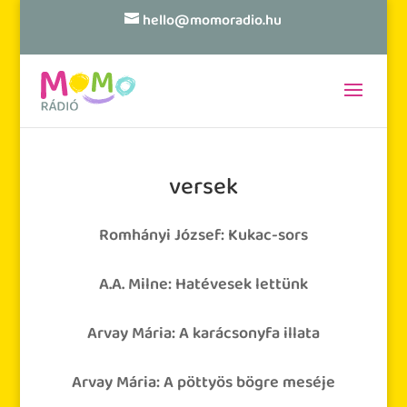
hello@momoradio.hu
versek
Romhányi József: Kukac-sors
A.A. Milne: Hatévesek lettünk
Árvay Mária: A karácsonyfa illata
Árvay Mária: A pöttyös bögre meséje