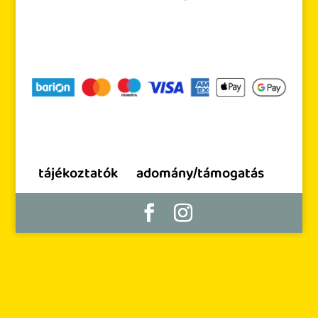
tájékoztatók
adomány/támogatás