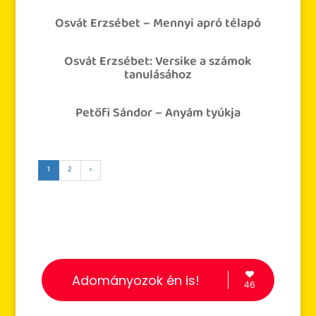
Osvát Erzsébet – Mennyi apró télapó
Osvát Erzsébet: Versike a számok
tanulásához
Petőfi Sándor – Anyám tyúkja
1
2
›
Adományozok én is!
46