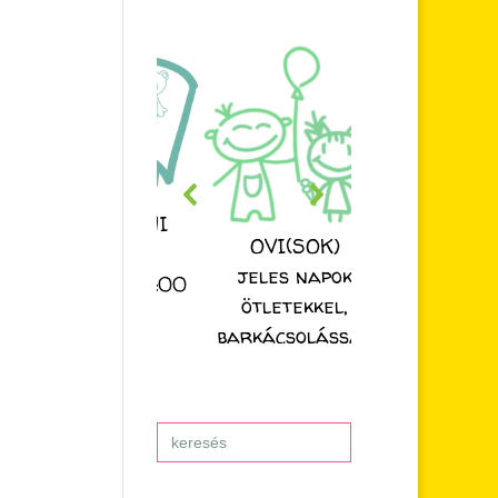
ESZTER NÉNI
OVI(SOK)
MESÉJE
jeles napok
nden nap 20:00
ötletekkel,
órakor
barkácsolással
Search
for: