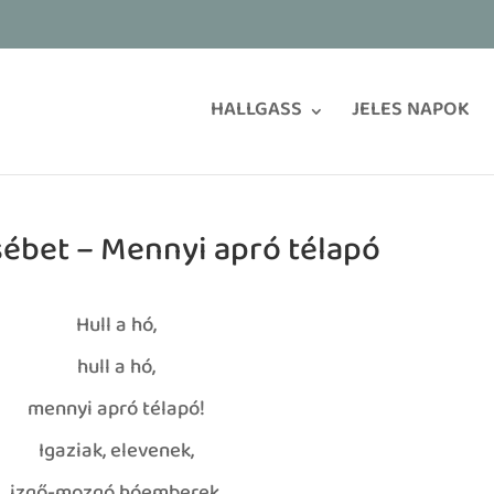
HALLGASS
JELES NAPOK
sébet – Mennyi apró télapó
Hull a hó,
hull a hó,
mennyi apró télapó!
Igaziak, elevenek,