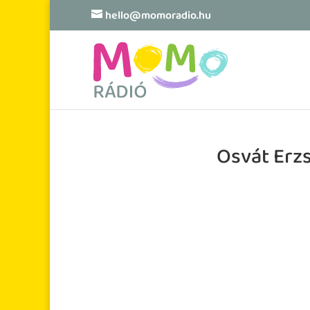
hello@momoradio.hu
Osvát Erz