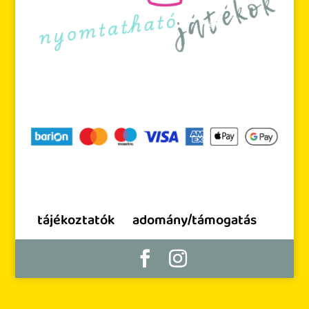
tájékoztatók
adomány/támogatás