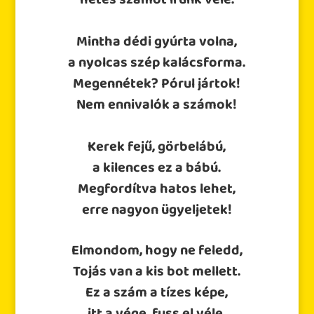
hetes számot írunk vele.
Mintha dédi gyúrta volna,
a nyolcas szép kalácsforma.
Megennétek? Pórul jártok!
Nem ennivalók a számok!
Kerek fejű, görbelábú,
a kilences ez a bábú.
Megfordítva hatos lehet,
erre nagyon ügyeljetek!
Elmondom, hogy ne feledd,
Tojás van a kis bot mellett.
Ez a szám a tízes képe,