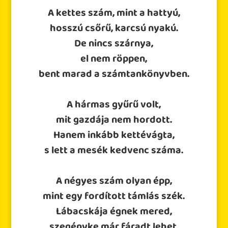
A kettes szám, mint a hattyú,
hosszú csőrű, karcsú nyakú.
De nincs szárnya,
el nem röppen,
bent marad a számtankönyvben.
A hármas gyűrű volt,
mit gazdája nem hordott.
Hanem inkább kettévágta,
s lett a mesék kedvenc száma.
A négyes szám olyan épp,
mint egy fordított támlás szék.
Lábacskája égnek mered,
szegényke már fáradt lehet.