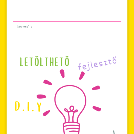
Search
for: