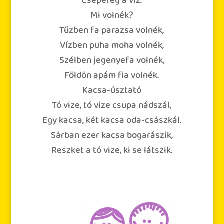
Csepereg a víz.
Mi volnék?
Tűzben fa parazsa volnék,
Vízben puha moha volnék,
Szélben jegenyefa volnék,
Földön apám fia volnék.
Kacsa-úsztató
Tó vize, tó vize csupa nádszál,
Egy kacsa, két kacsa oda-császkál.
Sárban ezer kacsa bogarászik,
Reszket a tó vize, ki se látszik.