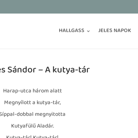
HALLGASS
JELES NAPOK
s Sándor – A kutya-tár
Harap-utca három alatt
Megnyílott a kutya-tár,
Síppal-dobbal megnyitotta
Kutyafülű Aladár.