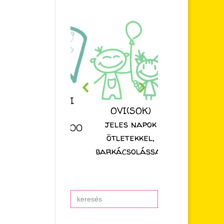
ESZTER NÉNI
OVI(SOK)
MESÉJE
jeles napok
nden nap 20:00
ötletekkel,
órakor
barkácsolással
Search
for: