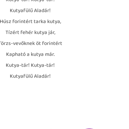
Kutya-tár! Kutya-tár!
Kutyafülű Aladár!
Húsz forintért tarka kutya,
Tízért fehér kutya jár,
Törzs-vevőknek öt forintért
Kapható a kutya már.
Kutya-tár! Kutya-tár!
mi
Kutyafülű Aladár!