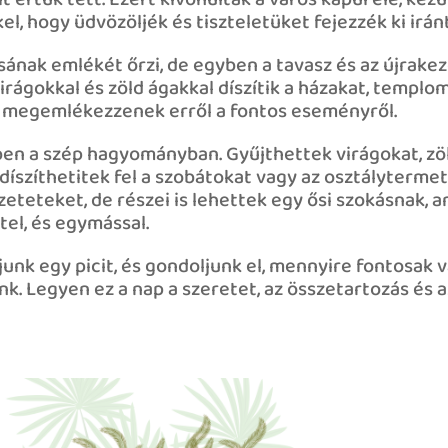
 értük tett. Ezért kivonultak a város kapui elé, kez
, hogy üdvözöljék és tiszteletüket fejezzék ki iránt
ának emlékét őrzi, de egyben a tavasz és az újrake
irágokkal és zöld ágakkal díszítik a házakat, templo
és megemlékezzenek erről a fontos eseményről.
bben a szép hagyományban. Gyűjthettek virágokat, zö
 díszíthetitek fel a szobátokat vagy az osztálytermet
teteket, de részei is lehettek egy ősi szokásnak, a
el, és egymással.
junk egy picit, és gondoljunk el, mennyire fontosak
k. Legyen ez a nap a szeretet, az összetartozás és a