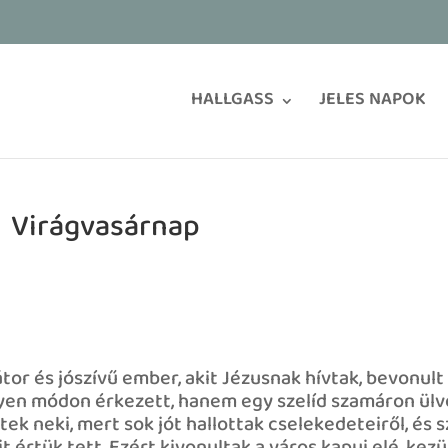
HALLGASS
JELES NAPOK
Virágvasárnap
or és jószívű ember, akit Jézusnak hívtak, bevonult
yen módon érkezett, hanem egy szelíd szamáron ülve
tek neki, mert sok jót hallottak cselekedeteiről, és 