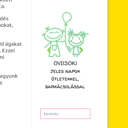
ükben
a.
zdés
mokat,
ld ágakat
. Ezzel
mi
OVI(SOK)
jeles napok
 vagyunk
ötletekkel,
z
barkácsolással
Search
for: