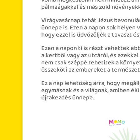
volna megköszönni neki mindazt, amit
pálmaágakkal és más zöld növényekkel
Virágvasárnap tehát Jézus bevonulás
ünnepe is. Ezen a napon sok helyen v
hogy ezzel is üdvözöljék a tavaszt 
Ezen a napon ti is részt vehettek e
a kertből vagy az utcáról, és ezekkel
nem csak széppé tehetitek a környeze
összeköti az embereket a természett
Ez a nap lehetőség arra, hogy megáll
egymásnak és a világnak, amiben élün
újrakezdés ünnepe.