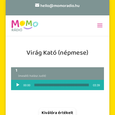
hello@momoradio.hu
Virág Kató (népmese)
(mesélő: halász Judit)
Audió lejátszó
00:00
03:39
Kiválóra értékelt