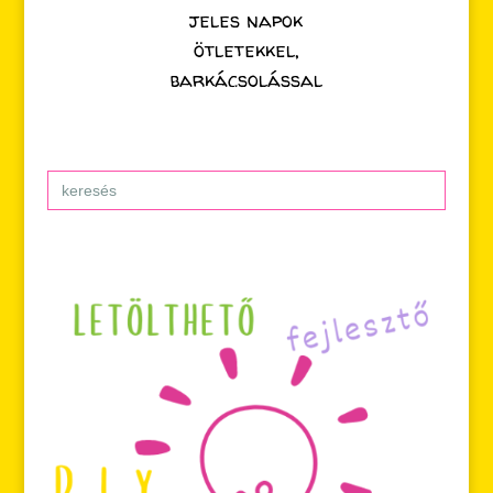
jeles napok
ötletekkel,
barkácsolással
Search
for: