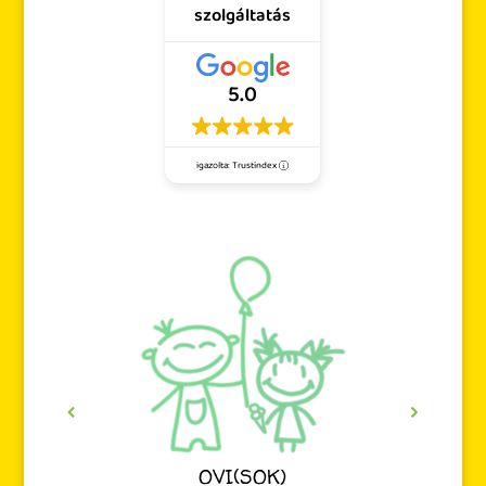
szolgáltatás
5.0
igazolta: Trustindex
OVI(SOK)