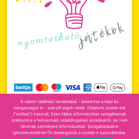
A rádión található tartalmakat - beleértve a képi és
hanganyagot is - szerzői jogok védik. Oldalunk cookie-kat
("sütiket") használ. Ezen fájlok információkat szolgáltatnak
számunkra a felhasználó oldallátogatási szokásairól, de nem
tájékoztatók
adomány/támogatás
tárolnak személyes információkat. Szolgáltatásaink
igénybevételével Ön beleegyezik a cookie-k használatába.