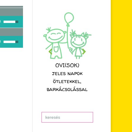
A hangerő növeléséhez, illetőleg csökkentéséhez a Fel/Le bill
A hangerő növeléséhez, illetőleg csökkentéséhez a Fel/Le bill
OVI(SOK)
jeles napok
ötletekkel,
barkácsolással
Search
for: