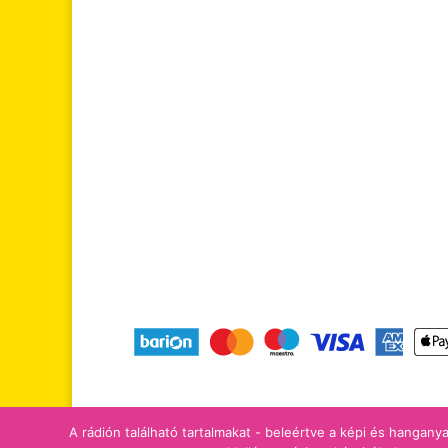
tájékoztatók
adomány/támogatá
A rádión található tartalmakat - beleértve a képi és hanganya