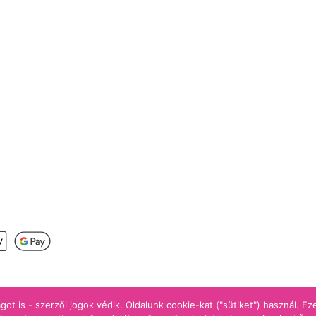
s
got is - szerzői jogok védik. Oldalunk cookie-kat ("sütiket") használ. E