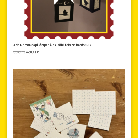
4 db Márton napi lámpás (kék-zöld-fekete-bordó) DIY
Original
Current
890
Ft
490
Ft
price
price
was:
is:
890 Ft.
490 Ft.