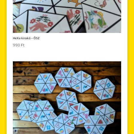
HeXa kirakó – ŐSZ
990
Ft