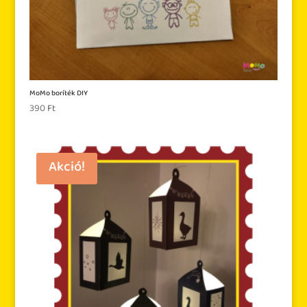
MoMo boríték DIY
390
Ft
Akció!