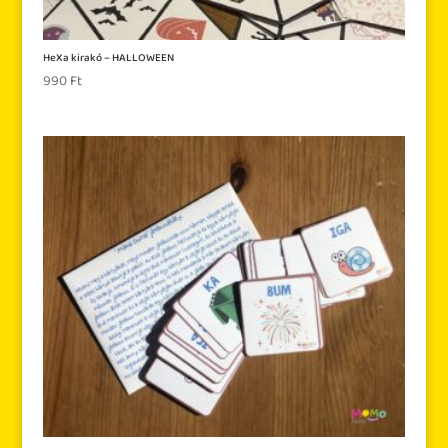
HeXa kirakó – HALLOWEEN
990
Ft