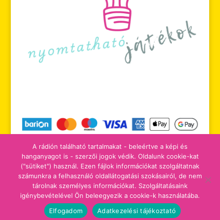
A rádión található tartalmakat - beleértve a képi és
hanganyagot is - szerzői jogok védik. Oldalunk cookie-kat
("sütiket") használ. Ezen fájlok információkat szolgáltatnak
számunkra a felhasználó oldallátogatási szokásairól, de nem
tájékoztatók
adomány/támogatás
tárolnak személyes információkat. Szolgáltatásaink
igénybevételével Ön beleegyezik a cookie-k használatába.
Elfogadom
Adatkezelési tájékoztató