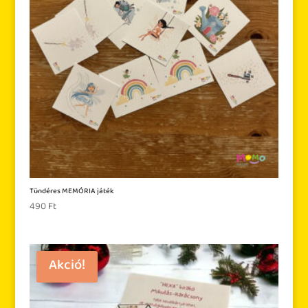
Tündéres MEMÓRIA játék
490
Ft
Akció!