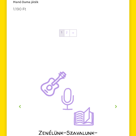
Manó Duma játék
1.190
Ft
1
2
→
Zenélünk-Szavalunk-