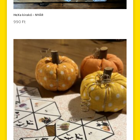
HeXa kirakó – NYÁR
990
Ft