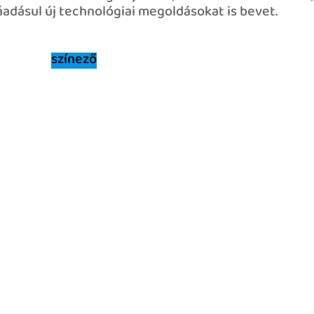
ráadásul új technológiai megoldásokat is bevet.
színező