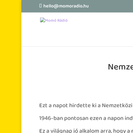
hello@momoradio.hu
Nemzet
Ezt a napot hirdette ki a Nemzetköz
1946-ban pontosan ezen a napon indul
Ez a világnap jó alkalom arra, hogy a