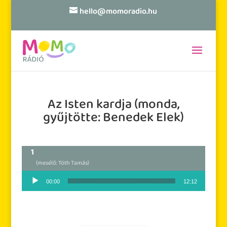
hello@momoradio.hu
Az Isten kardja (monda,
gyűjtötte: Benedek Elek)
(mesélő: Tóth Tamás)
Audió lejátszó
00:00
12:12