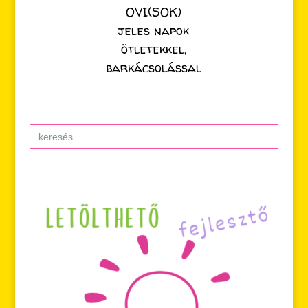
OVI(SOK)
jeles napok
ötletekkel,
barkácsolással
Search
for: