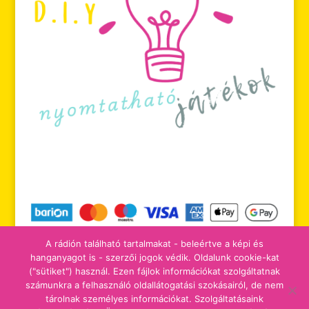
A rádión található tartalmakat - beleértve a képi és
hanganyagot is - szerzői jogok védik. Oldalunk cookie-kat
("sütiket") használ. Ezen fájlok információkat szolgáltatnak
számunkra a felhasználó oldallátogatási szokásairól, de nem
tájékoztatók
adomány/támogatás
tárolnak személyes információkat. Szolgáltatásaink