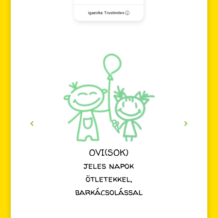
igazolta: Trustindex
OVI(SOK)
jeles napok
ötletekkel,
barkácsolással