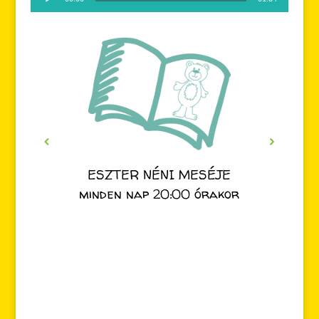
ESZTER NÉNI MESÉJE
minden nap 20:00 órakor