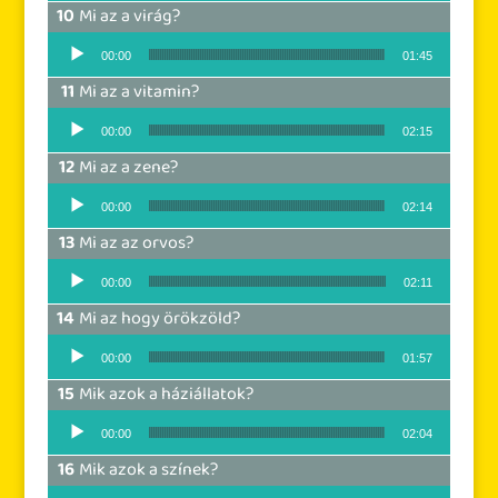
Mi az a virág?
Audió lejátszó
00:00
01:45
Mi az a vitamin?
Audió lejátszó
00:00
02:15
Mi az a zene?
Audió lejátszó
00:00
02:14
Mi az az orvos?
Audió lejátszó
00:00
02:11
Mi az hogy örökzöld?
Audió lejátszó
00:00
01:57
Mik azok a háziállatok?
Audió lejátszó
00:00
02:04
Mik azok a színek?