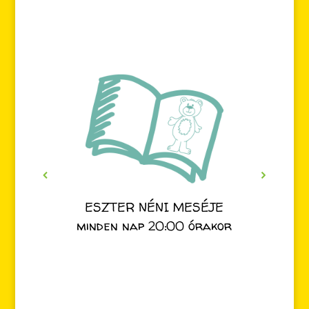
ESZTER NÉNI MESÉJE
minden nap 20:00 órakor