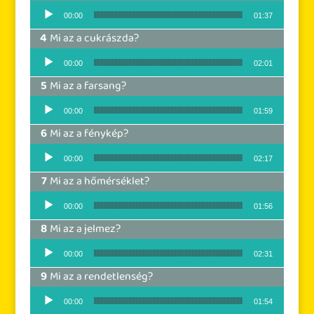
Audió lejátszó
00:00
01:37
Mi az a cukrászda?
Audió lejátszó
00:00
02:01
Mi az a farsang?
Audió lejátszó
00:00
01:59
Mi az a fénykép?
Audió lejátszó
00:00
02:17
Mi az a hőmérséklet?
Audió lejátszó
00:00
01:56
Mi az a jelmez?
Audió lejátszó
00:00
02:31
Mi az a rendetlenség?
Audió lejátszó
00:00
01:54