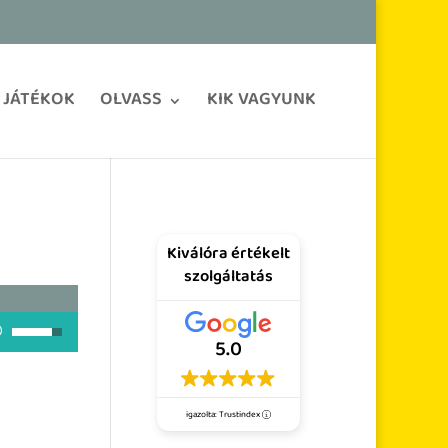
JÁTÉKOK
OLVASS
KIK VAGYUNK
Kiválóra értékelt
szolgáltatás
A hangerő növeléséhez, illetőleg csökkentéséhez a Fel/Le bill
5.0
igazolta: Trustindex