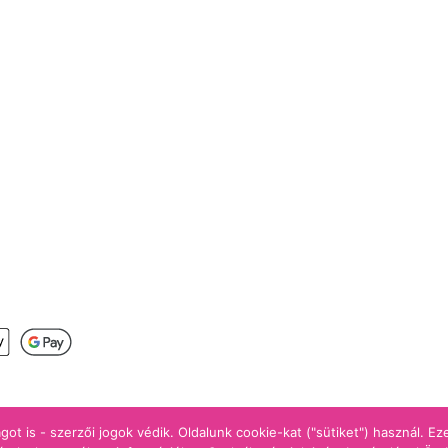
s
got is - szerzői jogok védik. Oldalunk cookie-kat ("sütiket") használ. E