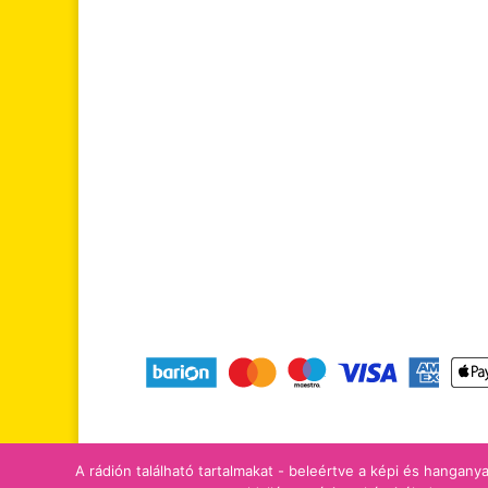
tájékoztatók
adomány/támogatá
A rádión található tartalmakat - beleértve a képi és hanganya