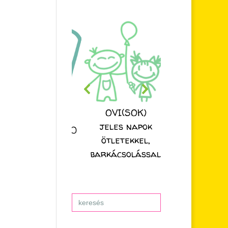
ESZTER NÉNI
OVI(SOK)
MESÉJE
jeles napok
nden nap 20:00
ötletekkel,
órakor
barkácsolással
Search
for: