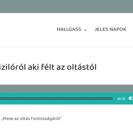
HALLGASS
JELES NAPOK
zilóról aki félt az oltástól
06:20
„Mese az oltás fontosságáról”