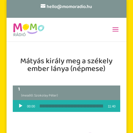
hello@momoradio.hu
Mátyás király meg a székely
ember lánya (népmese)
(mesélő: Szokolay Péter)
Audió lejátszó
00:00
11:40