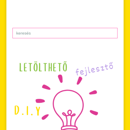
Search
for: