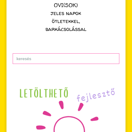
OVI(SOK)
jeles napok
ötletekkel,
barkácsolással
Search
for: