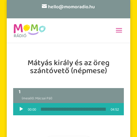
hello@momoradio.hu
Mátyás király és az öreg
szántóvető (népmese)
(mesélő: Mácsai Pál)
Audió lejátszó
00:00
04:52