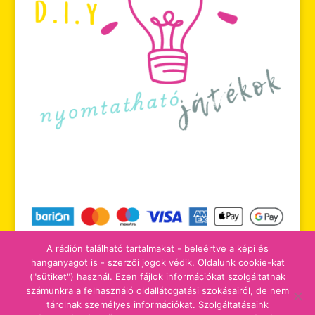
A rádión található tartalmakat - beleértve a képi és
hanganyagot is - szerzői jogok védik. Oldalunk cookie-kat
("sütiket") használ. Ezen fájlok információkat szolgáltatnak
számunkra a felhasználó oldallátogatási szokásairól, de nem
tájékoztatók
adomány/támogatás
tárolnak személyes információkat. Szolgáltatásaink