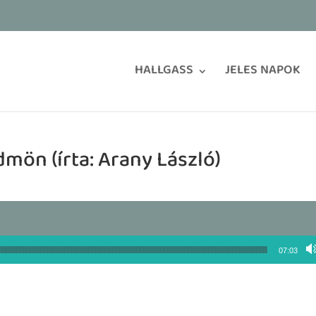
HALLGASS
JELES NAPOK
dmön (írta: Arany László)
07:03