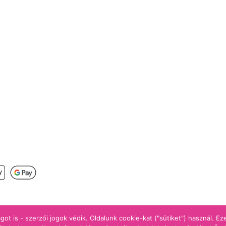
s
got is - szerzői jogok védik. Oldalunk cookie-kat ("sütiket") használ. E