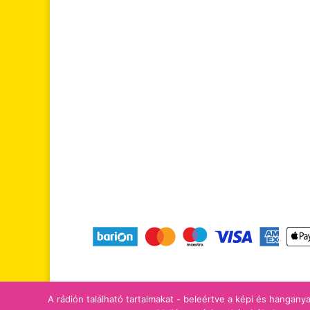
tájékoztatók
adomány/támogatá
A rádión található tartalmakat - beleértve a képi és hanganya