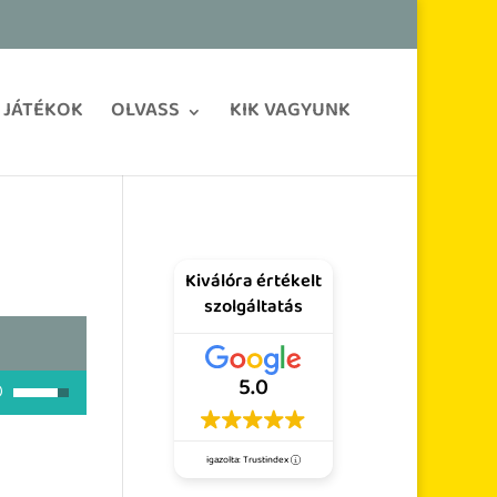
JÁTÉKOK
OLVASS
KIK VAGYUNK
Kiválóra értékelt
szolgáltatás
5.0
A hangerő növeléséhez, illetőleg csökkentéséhez a Fel/Le bill
igazolta: Trustindex