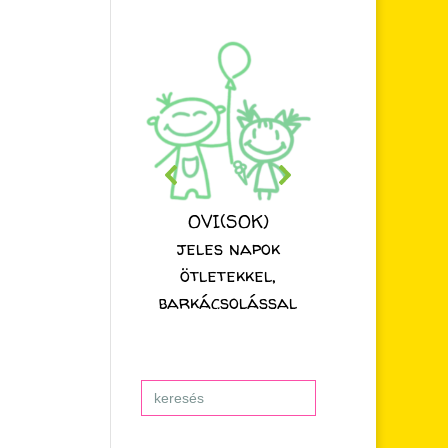
OVI(SOK)
jeles napok
ötletekkel,
barkácsolással
Search
for: