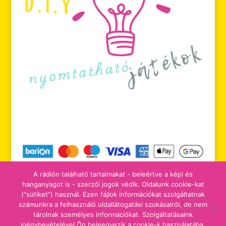
A rádión található tartalmakat - beleértve a képi és
hanganyagot is - szerzői jogok védik. Oldalunk cookie-kat
("sütiket") használ. Ezen fájlok információkat szolgáltatnak
számunkra a felhasználó oldallátogatási szokásairól, de nem
tájékoztatók
adomány/támogatás
tárolnak személyes információkat. Szolgáltatásaink
igénybevételével Ön beleegyezik a cookie-k használatába.