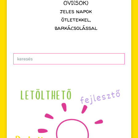
OVI(SOK)
jeles napok
ötletekkel,
barkácsolással
Search
for: