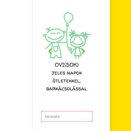
OVI(SOK)
jeles napok
ötletekkel,
barkácsolással
Search
for: