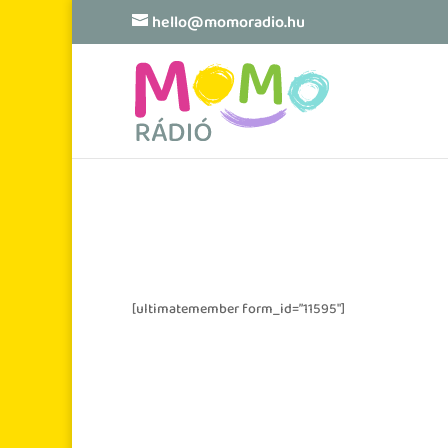
hello@momoradio.hu
[ultimatemember form_id=”11595″]