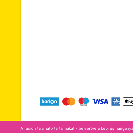
tájékoztatók
adomány/támogatá
A rádión található tartalmakat - beleértve a képi és hanganya