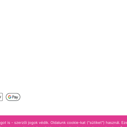
s
got is - szerzői jogok védik. Oldalunk cookie-kat ("sütiket") használ. E