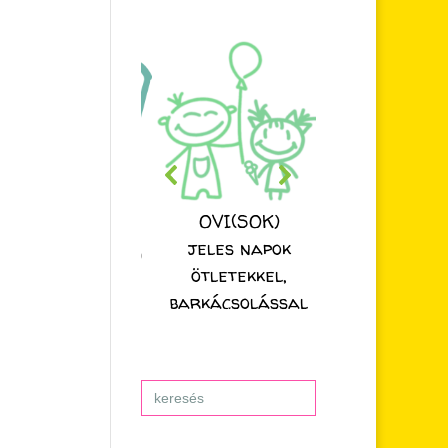
OVI(SOK)
jeles napok
ötletekkel,
barkácsolással
Search
for: