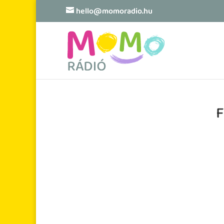
hello@momoradio.hu
F