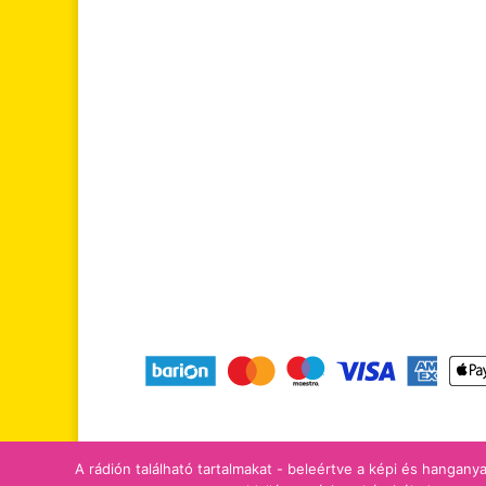
tájékoztatók
adomány/támogatá
A rádión található tartalmakat - beleértve a képi és hanganya