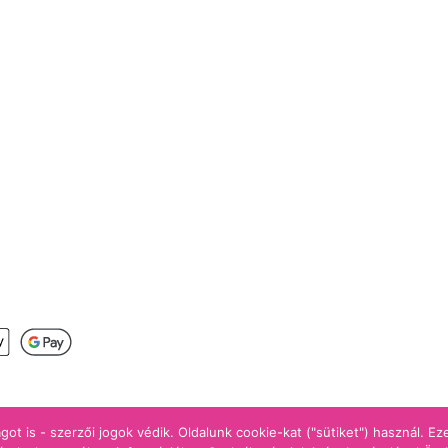
s
got is - szerzői jogok védik. Oldalunk cookie-kat ("sütiket") használ. E