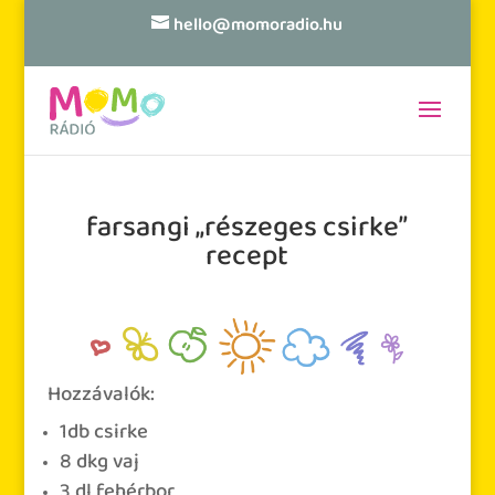
hello@momoradio.hu
farsangi „részeges csirke”
recept
Hozzávalók:
1
db
csirke
8
dkg
vaj
3
dl
fehérbor