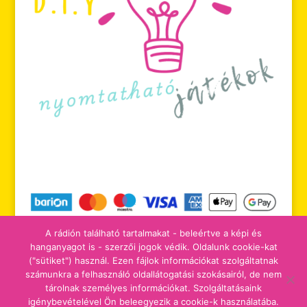
A rádión található tartalmakat - beleértve a képi és
hanganyagot is - szerzői jogok védik. Oldalunk cookie-kat
("sütiket") használ. Ezen fájlok információkat szolgáltatnak
számunkra a felhasználó oldallátogatási szokásairól, de nem
tájékoztatók
adomány/támogatás
tárolnak személyes információkat. Szolgáltatásaink
igénybevételével Ön beleegyezik a cookie-k használatába.