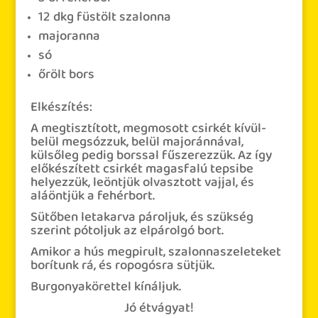
12
dkg
füstölt szalonna
majoranna
só
őrölt bors
Elkészítés:
A megtisztított, megmosott csirkét kívül-
belül megsózzuk, belül majoránnával,
külsőleg pedig borssal fűszerezzük. Az így
előkészített csirkét magasfalú tepsibe
helyezzük, leöntjük olvasztott vajjal, és
aláöntjük a fehérbort.
Sütőben letakarva pároljuk, és szükség
szerint pótoljuk az elpárolgó bort.
Amikor a hús megpirult, szalonnaszeleteket
borítunk rá, és ropogósra sütjük.
Burgonyakörettel kínáljuk.
Jó étvágyat!