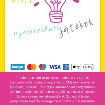
A rádión található tartalmakat - beleértve a képi és
hanganyagot is - szerzői jogok védik. Oldalunk cookie-kat
("sütiket") használ. Ezen fájlok információkat szolgáltatnak
számunkra a felhasználó oldallátogatási szokásairól, de nem
tájékoztatók
adomány/támogatás
tárolnak személyes információkat. Szolgáltatásaink
igénybevételével Ön beleegyezik a cookie-k használatába.