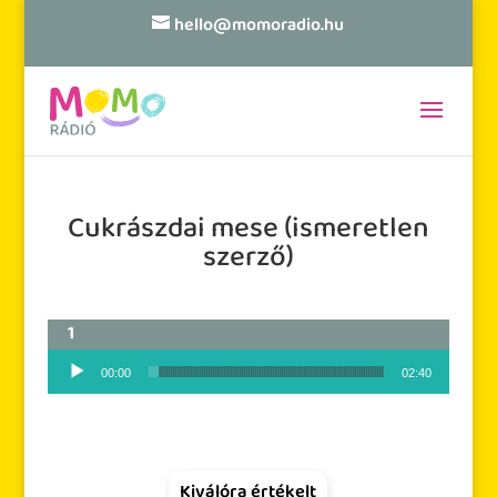
hello@momoradio.hu
Cukrászdai mese (ismeretlen
szerző)
Audió lejátszó
00:00
02:40
Kiválóra értékelt