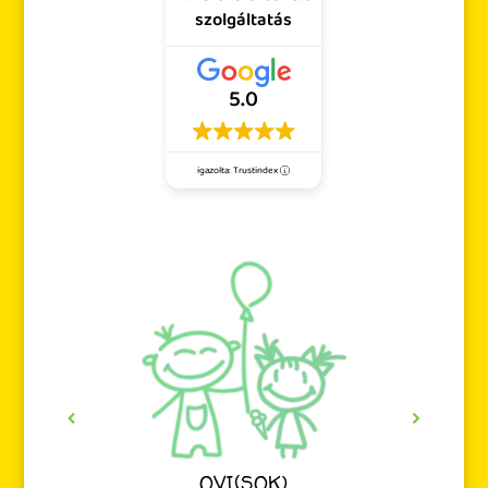
szolgáltatás
5.0
igazolta: Trustindex
OVI(SOK)