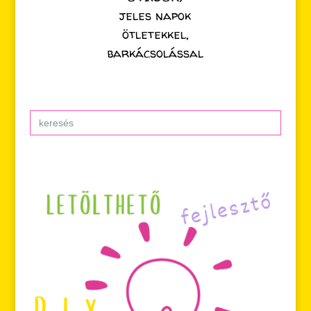
jeles napok
ötletekkel,
barkácsolással
Search
for: