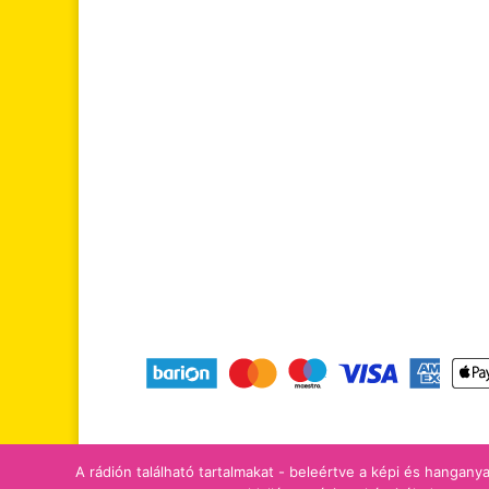
tájékoztatók
adomány/támogatá
A rádión található tartalmakat - beleértve a képi és hanganya