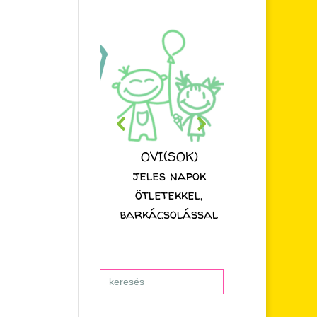
OVI(SOK)
jeles napok
ötletekkel,
barkácsolással
Search
for: