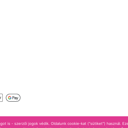
s
got is - szerzői jogok védik. Oldalunk cookie-kat ("sütiket") használ. E