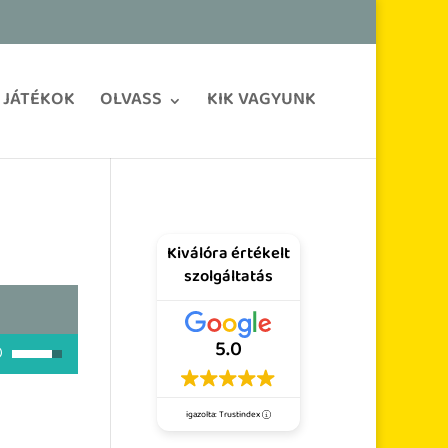
JÁTÉKOK
OLVASS
KIK VAGYUNK
Kiválóra értékelt
szolgáltatás
5.0
A hangerő növeléséhez, illetőleg csökkentéséhez a Fel/Le bill
igazolta: Trustindex