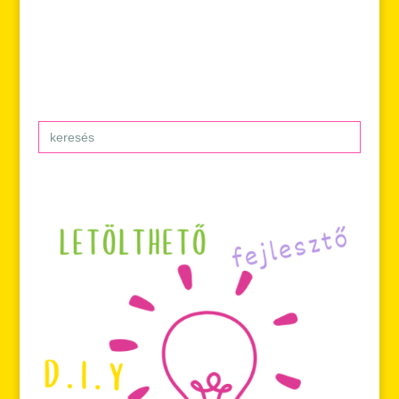
Search
for: