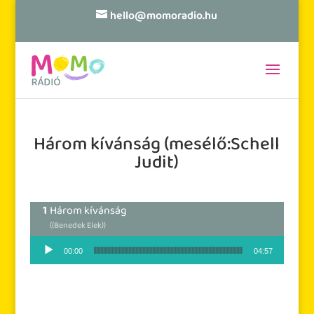
hello@momoradio.hu
Három kívánság (mesélő:Schell
Judit)
Három kívánság
((Benedek Elek))
Audió lejátszó
00:00
04:57