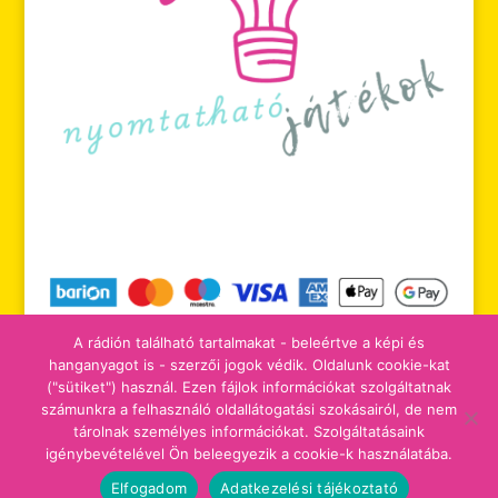
A rádión található tartalmakat - beleértve a képi és
hanganyagot is - szerzői jogok védik. Oldalunk cookie-kat
("sütiket") használ. Ezen fájlok információkat szolgáltatnak
számunkra a felhasználó oldallátogatási szokásairól, de nem
tájékoztatók
adomány/támogatás
tárolnak személyes információkat. Szolgáltatásaink
igénybevételével Ön beleegyezik a cookie-k használatába.
Elfogadom
Adatkezelési tájékoztató