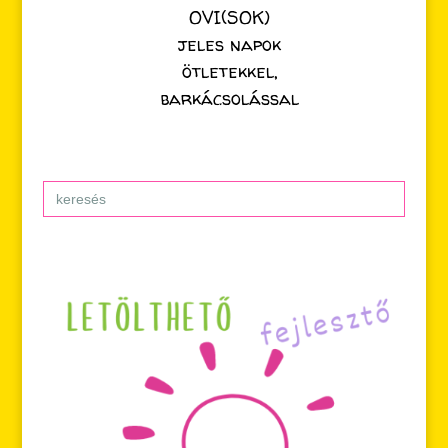
OVI(SOK)
jeles napok
ötletekkel,
barkácsolással
Search
for: