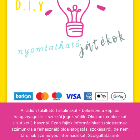
A rádión található tartalmakat - beleértve a képi és
hanganyagot is - szerzői jogok védik. Oldalunk cookie-kat
("sütiket") használ. Ezen fájlok információkat szolgáltatnak
számunkra a felhasználó oldallátogatási szokásairól, de nem
tájékoztatók
adomány/támogatás
tárolnak személyes információkat. Szolgáltatásaink