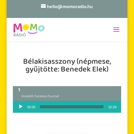
hello@momoradio.hu
Bélakisasszony (népmese,
gyűjtötte: Benedek Elek)
(mesélő: Fazekas Zsuzsa)
Audió lejátszó
00:00
10:29