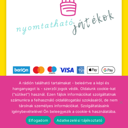
A rádión található tartalmakat - beleértve a képi és
hanganyagot is - szerzői jogok védik. Oldalunk cookie-kat
("sütiket") használ. Ezen fájlok információkat szolgáltatnak
számunkra a felhasználó oldallátogatási szokásairól, de nem
tájékoztatók
adomány/támogatás
tárolnak személyes információkat. Szolgáltatásaink
igénybevételével Ön beleegyezik a cookie-k használatába.
Elfogadom
Adatkezelési tájékoztató