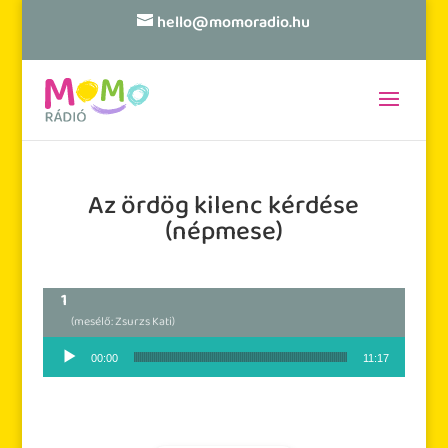
hello@momoradio.hu
Az ördög kilenc kérdése
(népmese)
(mesélő: Zsurzs Kati)
Audió lejátszó
00:00
11:17