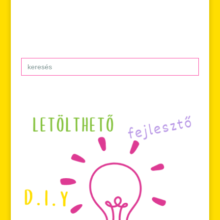
Search
for: