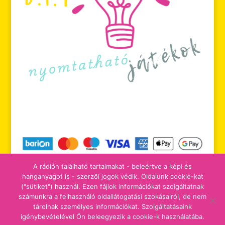
A rádión található tartalmakat - beleértve a képi és
hanganyagot is - szerzői jogok védik. Oldalunk cookie-kat
("sütiket") használ. Ezen fájlok információkat szolgáltatnak
számunkra a felhasználó oldallátogatási szokásairól, de nem
tájékoztatók
adomány/támogatás
tárolnak személyes információkat. Szolgáltatásaink
igénybevételével Ön beleegyezik a cookie-k használatába.