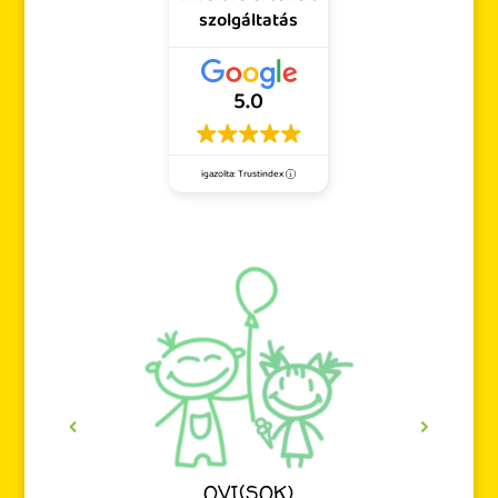
szolgáltatás
5.0
igazolta: Trustindex
OVI(SOK)