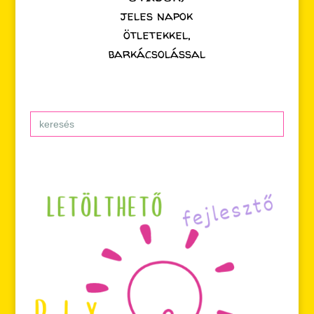
jeles napok
ötletekkel,
barkácsolással
Search
for: