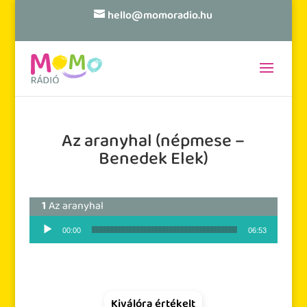
hello@momoradio.hu
Az aranyhal (népmese –
Benedek Elek)
Az aranyhal
Audió lejátszó
00:00
06:53
Kiválóra értékelt