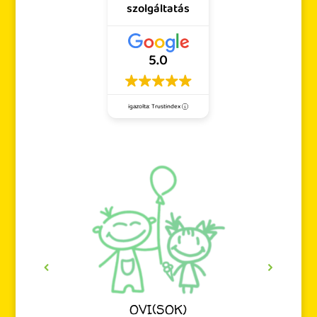
szolgáltatás
5.0
igazolta: Trustindex
OVI(SOK)