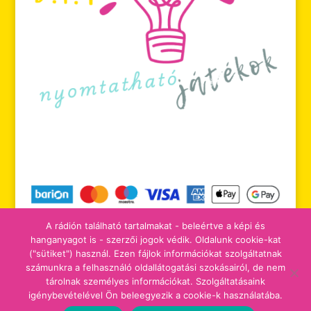
A rádión található tartalmakat - beleértve a képi és
hanganyagot is - szerzői jogok védik. Oldalunk cookie-kat
("sütiket") használ. Ezen fájlok információkat szolgáltatnak
számunkra a felhasználó oldallátogatási szokásairól, de nem
tájékoztatók
adomány/támogatás
tárolnak személyes információkat. Szolgáltatásaink
igénybevételével Ön beleegyezik a cookie-k használatába.