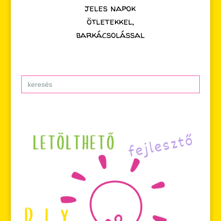
jeles napok
ötletekkel,
barkácsolással
Search
for: