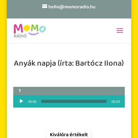
hello@momoradio.hu
Anyák napja (írta: Bartócz Ilona)
Audió lejátszó
00:00
05:03
Kiválóra értékelt