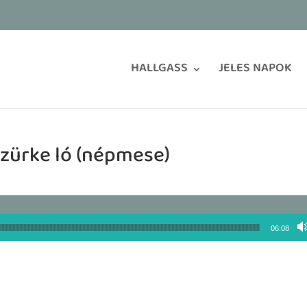
HALLGASS
JELES NAPOK
szürke ló (népmese)
06:08