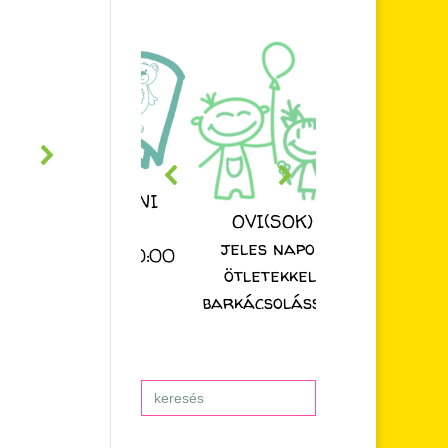
ESZTER NÉNI
OVI(SOK)
MESÉJE
jeles napok
nden nap 20:00
ötletekkel,
órakor
barkácsolással
Search
for: