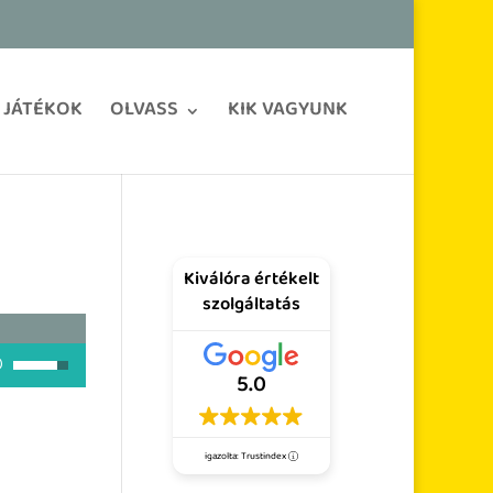
JÁTÉKOK
OLVASS
KIK VAGYUNK
Kiválóra értékelt
szolgáltatás
A hangerő növeléséhez, illetőleg csökkentéséhez a Fel/Le bill
5.0
igazolta: Trustindex