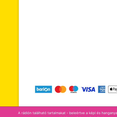
tájékoztatók
adomány/támogatá
A rádión található tartalmakat - beleértve a képi és hanganya