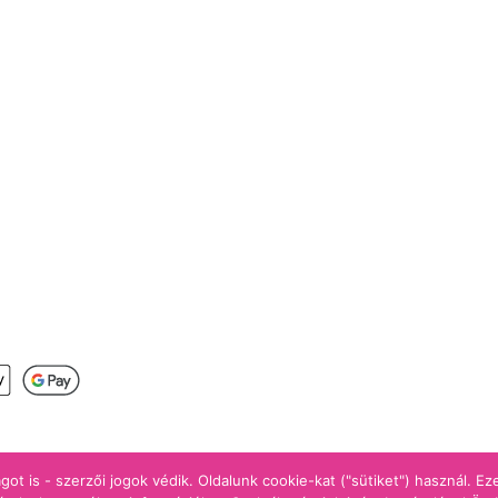
s
got is - szerzői jogok védik. Oldalunk cookie-kat ("sütiket") használ. E