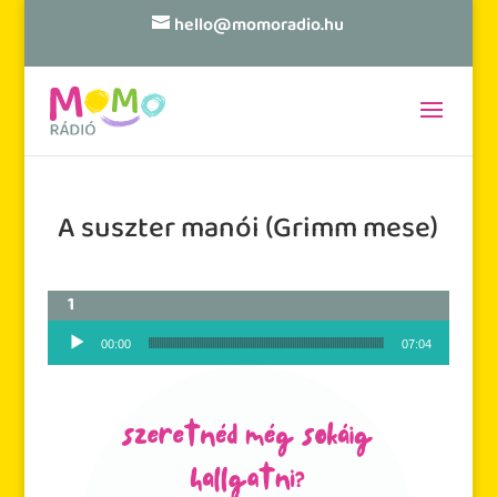
hello@momoradio.hu
A suszter manói (Grimm mese)
Audió lejátszó
00:00
07:04