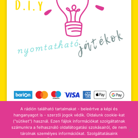
A rádión található tartalmakat - beleértve a képi és
hanganyagot is - szerzői jogok védik. Oldalunk cookie-kat
("sütiket") használ. Ezen fájlok információkat szolgáltatnak
számunkra a felhasználó oldallátogatási szokásairól, de nem
tájékoztatók
adomány/támogatás
tárolnak személyes információkat. Szolgáltatásaink