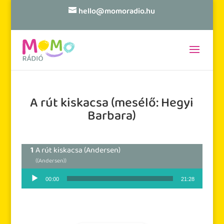
hello@momoradio.hu
A rút kiskacsa (mesélő: Hegyi
Barbara)
A rút kiskacsa (Andersen)
((Andersen))
Audió lejátszó
00:00
21:28