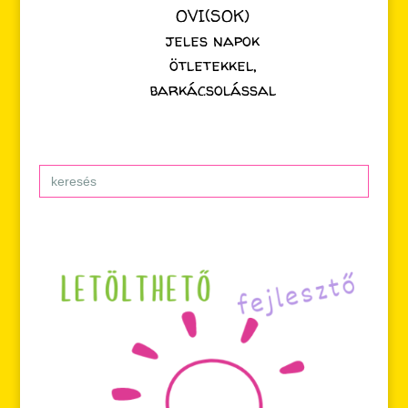
OVI(SOK)
jeles napok
ötletekkel,
barkácsolással
Search
for: