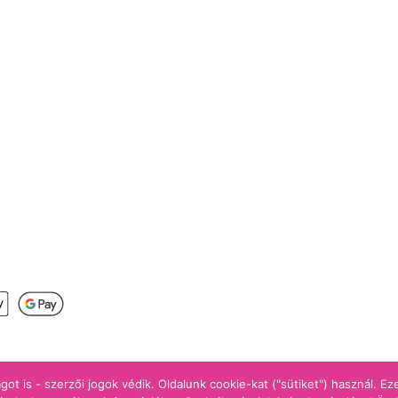
s
got is - szerzői jogok védik. Oldalunk cookie-kat ("sütiket") használ. E