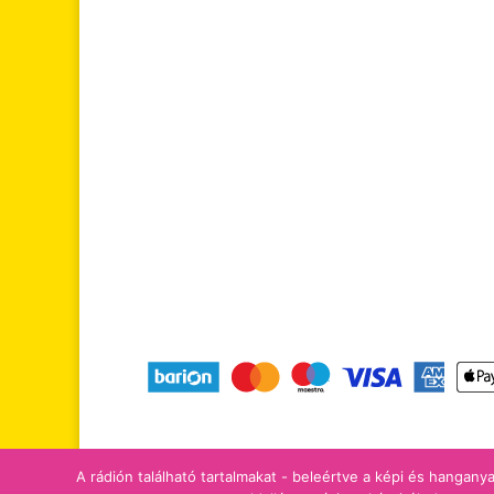
tájékoztatók
adomány/támogatá
A rádión található tartalmakat - beleértve a képi és hanganya