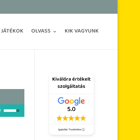
JÁTÉKOK
OLVASS
KIK VAGYUNK
Kiválóra értékelt
szolgáltatás
5.0
A hangerő növeléséhez, illetőleg csökkentéséhez a Fel/Le bill
igazolta: Trustindex