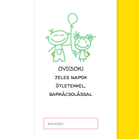
OVI(SOK)
jeles napok
ötletekkel,
barkácsolással
Search
for: