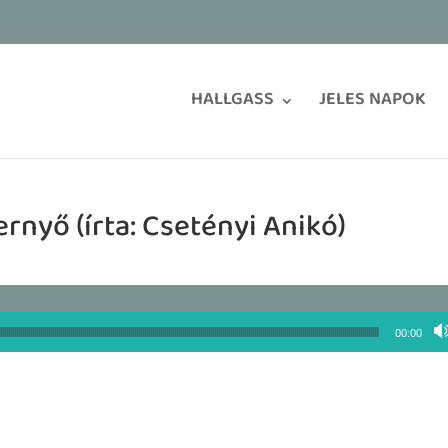
HALLGASS
JELES NAPOK
ernyő (írta: Csetényi Anikó)
00:00