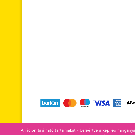
tájékoztatók
adomány/támogatá
A rádión található tartalmakat - beleértve a képi és hanganya