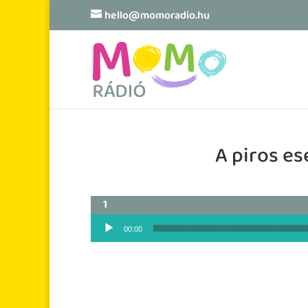
hello@momoradio.hu
A piros es
Audió lejátszó
00:00