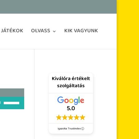
JÁTÉKOK
OLVASS
KIK VAGYUNK
Kiválóra értékelt
szolgáltatás
A hangerő növeléséhez, illetőleg csökkentéséhez a Fel/Le bill
5.0
igazolta: Trustindex