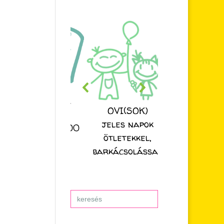
ESZTER NÉNI
OVI(SOK)
MESÉJE
jeles napok
nden nap 20:00
ötletekkel,
órakor
barkácsolással
Search
for: