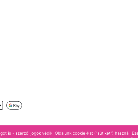
s
got is - szerzői jogok védik. Oldalunk cookie-kat ("sütiket") használ. E