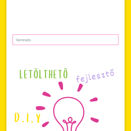
Search
for: