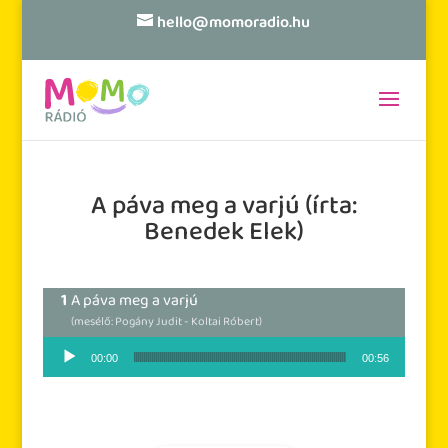
hello@momoradio.hu
A páva meg a varjú (írta:
Benedek Elek)
A páva meg a varjú
(mesélő: Pogány Judit - Koltai Róbert)
Audió lejátszó
00:00
00:56