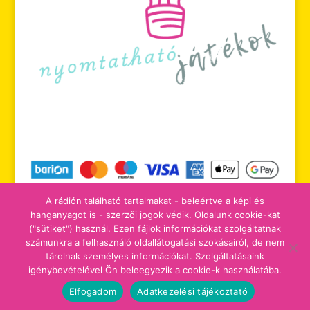
A rádión található tartalmakat - beleértve a képi és
hanganyagot is - szerzői jogok védik. Oldalunk cookie-kat
("sütiket") használ. Ezen fájlok információkat szolgáltatnak
számunkra a felhasználó oldallátogatási szokásairól, de nem
tájékoztatók
adomány/támogatás
tárolnak személyes információkat. Szolgáltatásaink
igénybevételével Ön beleegyezik a cookie-k használatába.
Elfogadom
Adatkezelési tájékoztató