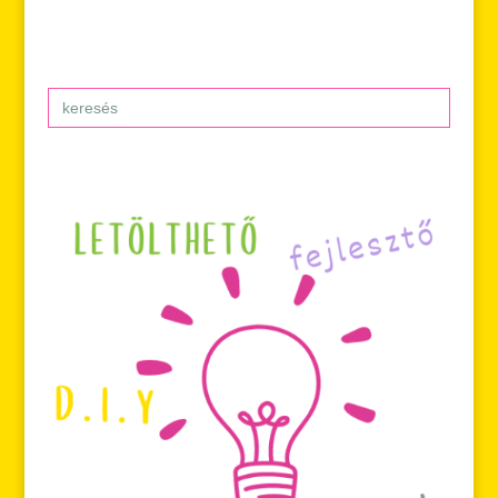
Search
for: