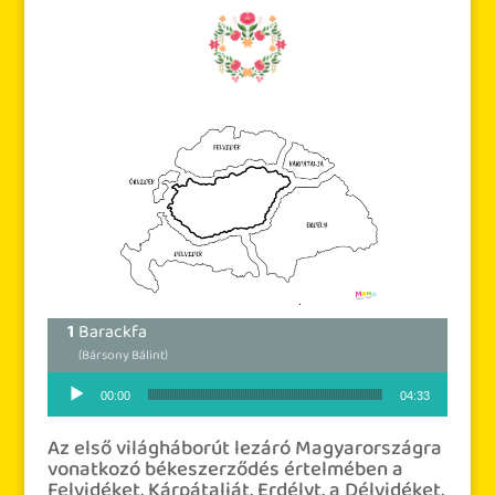
Barackfa
(Bársony Bálint)
Audió lejátszó
00:00
04:33
Az első világháborút lezáró Magyarországra
vonatkozó békeszerződés értelmében a
Felvidéket, Kárpátalját, Erdélyt, a Délvidéket,