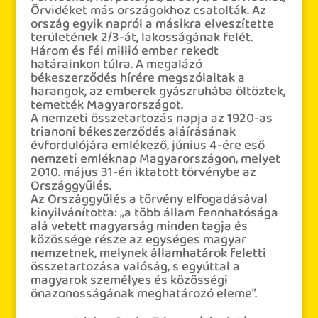
Őrvidéket más országokhoz csatolták. Az
ország egyik napról a másikra elveszítette
területének 2/3-át, lakosságának felét.
Három és fél millió ember rekedt
határainkon túlra. A megalázó
békeszerződés hírére megszólaltak a
harangok, az emberek gyászruhába öltöztek,
temették Magyarországot.
A nemzeti összetartozás napja az 1920-as
trianoni békeszerződés aláírásának
évfordulójára emlékező, június 4-ére eső
nemzeti emléknap Magyarországon, melyet
2010. május 31-én iktatott törvénybe az
Országgyűlés.
Az Országgyűlés a törvény elfogadásával
kinyilvánította: „a több állam fennhatósága
alá vetett magyarság minden tagja és
közössége része az egységes magyar
nemzetnek, melynek államhatárok feletti
összetartozása valóság, s egyúttal a
magyarok személyes és közösségi
önazonosságának
meghatározó eleme”.