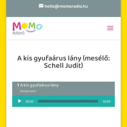
hello@momoradio.hu
A kis gyufaárus lány (mesélő:
Schell Judit)
A kis gyufaárus lány
(Andersen)
Audió lejátszó
00:00
18:59