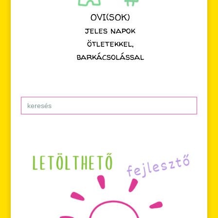
OVI(SOK)
jeles napok
ötletekkel,
barkácsolással
Search
for: