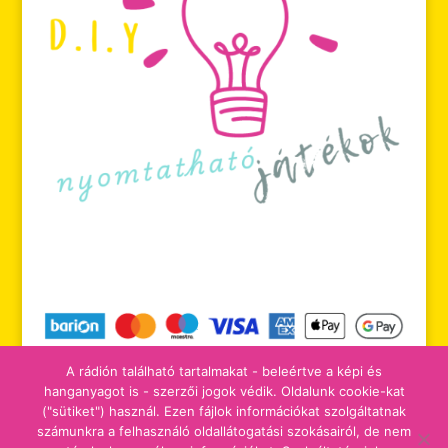
A rádión található tartalmakat - beleértve a képi és
hanganyagot is - szerzői jogok védik. Oldalunk cookie-kat
("sütiket") használ. Ezen fájlok információkat szolgáltatnak
számunkra a felhasználó oldallátogatási szokásairól, de nem