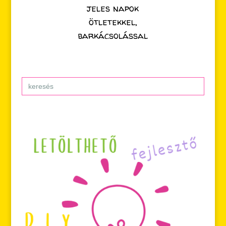
jeles napok
ötletekkel,
barkácsolással
Search
for: