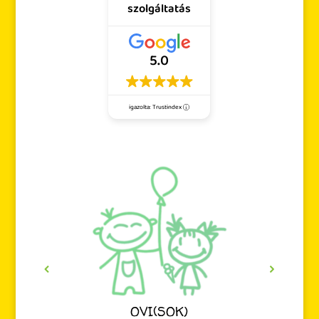
szolgáltatás
5.0
igazolta: Trustindex
OVI(SOK)