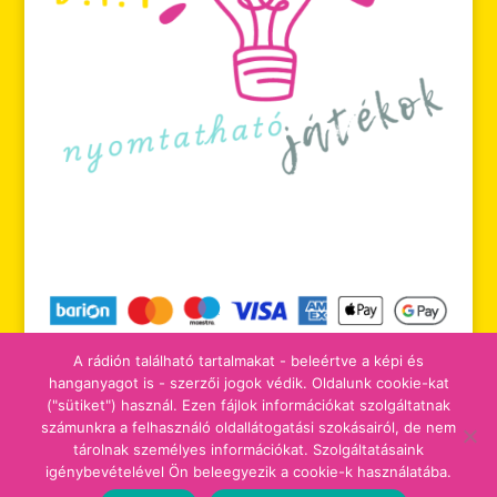
A rádión található tartalmakat - beleértve a képi és
hanganyagot is - szerzői jogok védik. Oldalunk cookie-kat
("sütiket") használ. Ezen fájlok információkat szolgáltatnak
számunkra a felhasználó oldallátogatási szokásairól, de nem
tájékoztatók
adomány/támogatás
tárolnak személyes információkat. Szolgáltatásaink
igénybevételével Ön beleegyezik a cookie-k használatába.