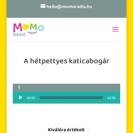
hello@momoradio.hu
A hétpettyes katicabogár
Audió lejátszó
00:00
03:55
Kiválóra értékelt