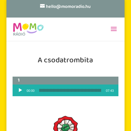
hello@momoradio.hu
A csodatrombita
Audió lejátszó
00:00
07:43