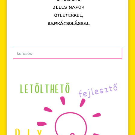
jeles napok
ötletekkel,
barkácsolással
Search
for: