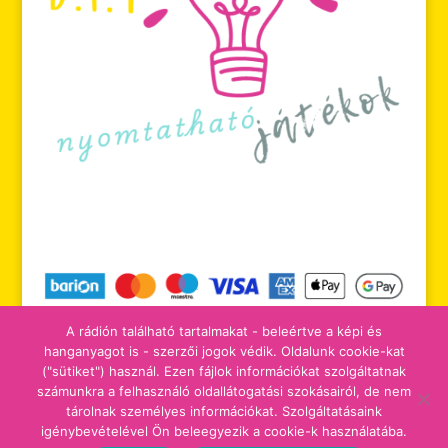
A rádión található tartalmakat - beleértve a képi és
hanganyagot is - szerzői jogok védik. Oldalunk cookie-kat
("sütiket") használ. Ezen fájlok információkat szolgáltatnak
számunkra a felhasználó oldallátogatási szokásairól, de nem
tájékoztatók
adomány/támogatás
tárolnak személyes információkat. Szolgáltatásaink
igénybevételével Ön beleegyezik a cookie-k használatába.