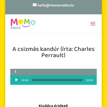
hello@momoradio.hu
A csizmás kandúr (írta: Charles
Perrault)
Audió lejátszó
00:00
00:00
Kiválóra értékelt