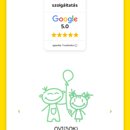
szolgáltatás
5.0
igazolta: Trustindex
OVI(SOK)