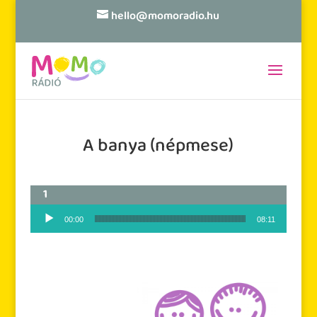
hello@momoradio.hu
A banya (népmese)
Audió lejátszó
00:00
08:11