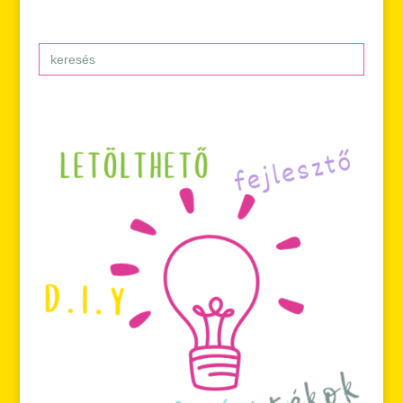
Search
for: