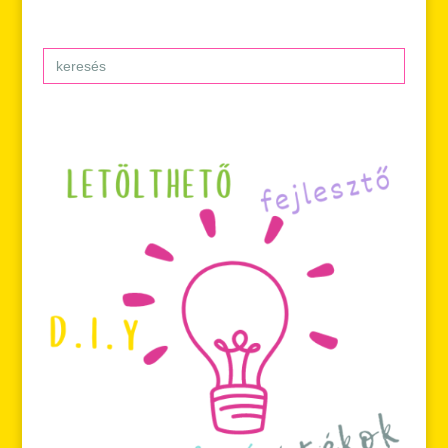
Search
for: