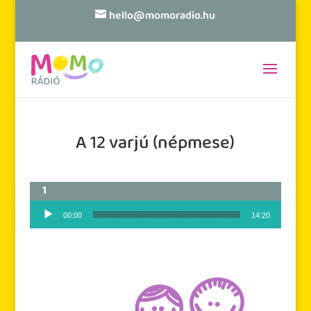
hello@momoradio.hu
A 12 varjú (népmese)
Audió lejátszó
00:00
14:20