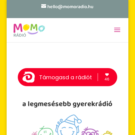
hello@momoradio.hu
Támogasd a rádiót
46
a legmesésebb gyerekrádió